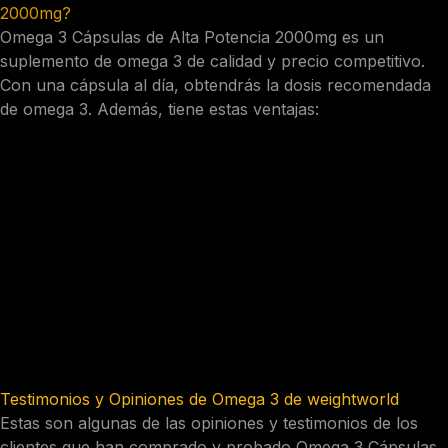
2000mg?
Omega 3 Cápsulas de Alta Potencia 2000mg es un
suplemento de omega 3 de calidad y precio competitivo.
Con una cápsula al día, obtendrás la dosis recomendada
de omega 3. Además, tiene estas ventajas:
Es natural, de pescados de aguas frías y limpias.
Es puro, destilado molecularmente para eliminar
impurezas.
Es estable, con antioxidantes naturales que evitan la
rancidez y el mal olor.
Es digestivo, con recubrimiento entérico que evita
molestias y eructos.
Es absorbente, con microencapsulación que mejora la
biodisponibilidad y distribución del omega 3.»
Testimonios y Opiniones de Omega 3 de weightworld
Estas son algunas de las opiniones y testimonios de los
clientes que han comprado y probado Omega 3 Cápsulas