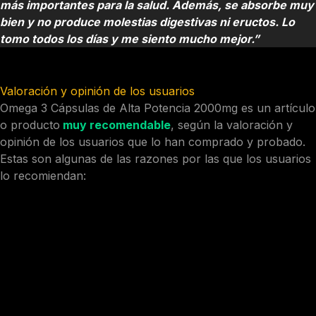
más importantes para la salud. Además, se absorbe muy
bien y no produce molestias digestivas ni eructos. Lo
tomo todos los días y me siento mucho mejor.”
Valoración y opinión de los usuarios
Omega 3 Cápsulas de Alta Potencia 2000mg es un artículo
o producto
muy recomendable
, según la valoración y
opinión de los usuarios que lo han comprado y probado.
Estas son algunas de las razones por las que los usuarios
lo recomiendan:
Tiene una excelente relación calidad-precio, ya que ofrece
una alta concentración y calidad de omega 3 por cápsula,
con un precio muy competitivo.
Tiene una alta satisfacción de los clientes, ya que tiene
una puntuación media de 4,8 sobre 5, basada en más de
1000 valoraciones de clientes en Amazon.
Tiene unos beneficios reales para la salud, ya que mejora
la salud cardiovascular, la salud cerebral, la salud ocular,