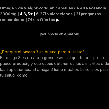
Omega 3 de weightworld
en cápsulas de Alta Potencia
2000mg
| 4.6/5⭐️ |
6.271 valoraciones
|
21 preguntas
respondidas
|
Otras Ofertas
▶︎
¡Ver precio en Amazon!
¿Por qué el omega 3 es bueno para tu salud?
El omega 3 es un ácido graso esencial que tu cuerpo no
puede producir, y que debes obtener de los alimentos o de
los suplementos. El omega 3 tiene muchos beneficios para
tu salud, como:
Mejorar tu sistema inmunológico
Proteger tu corazón y tus arterias
Potenciar tu cerebro y tu visión
Aliviar el dolor y la inflamación de las articulaciones
Hidratar y rejuvenecer tu piel