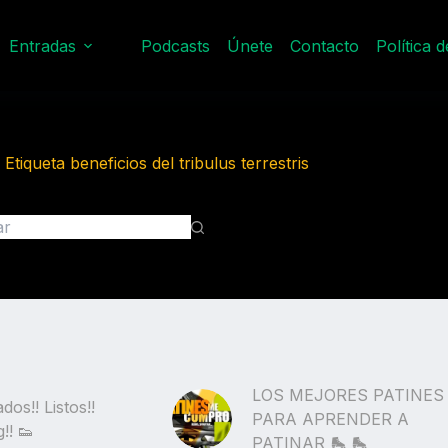
Entradas
Podcasts
Únete
Contacto
Política 
Etiqueta
beneficios del tribulus terrestris
tados
LOS MEJORES PATINES
dos!! Listos!!
PARA APRENDER A
!! 👟
PATINAR 🛼 🛼