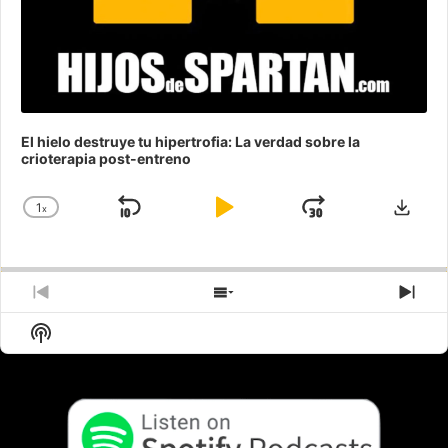
El hielo destruye tu hipertrofia: La verdad sobre la
crioterapia post-entreno
Desc
1
x
Saltar
Reproducir
Avanzar
Cambiar
la
hacia
/
velocidad
atrás
Pausar
de
reproducción
Episodio
Mostrar
Sigu
anterior
la
epis
Mostrar
lista
La
de
Información
episodios
Del
Pódcast