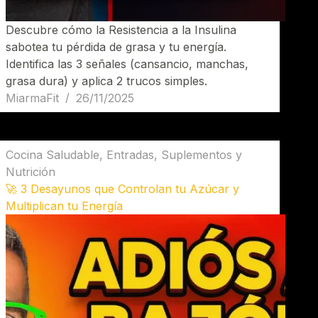
Descubre cómo la Resistencia a la Insulina
sabotea tu pérdida de grasa y tu energía.
Identifica las 3 señales (cansancio, manchas,
grasa dura) y aplica 2 trucos simples.
MiarmaFit
26/11/2025
Cocina Saludable
,
Entradas
,
Suplementos y
Nutrición
🚀 3 Desayunos que Controlan tu Azúcar y
Multiplican tu Energía