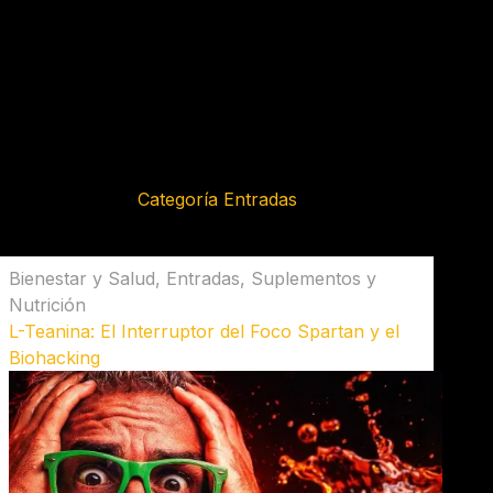
Categoría
Entradas
Bienestar y Salud
,
Entradas
,
Suplementos y
Nutrición
L-Teanina: El Interruptor del Foco Spartan y el
Biohacking