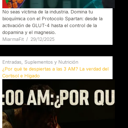
No seas víctima de la industria. Domina tu
bioquímica con el Protocolo Spartan: desde la
activación de GLUT-4 hasta el control de la
dopamina y el magnesio.
MiarmaFit
29/12/2025
Entradas
,
Suplementos y Nutrición
¿Por qué te despiertas a las 3 AM? La verdad del
Cortisol e Hígado