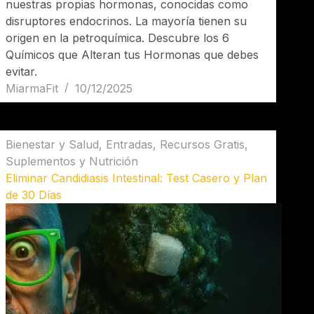
nuestras propias hormonas, conocidas como
disruptores endocrinos. La mayoría tienen su
origen en la petroquímica. Descubre los 6
Químicos que Alteran tus Hormonas que debes
evitar.
MiarmaFit
10/12/2025
Bienestar y Salud
,
Entradas
,
Recursos Gratis
,
Suplementos y Nutrición
Eliminar Candidiasis Intestinal: Test Casero y Plan
de 30 Días