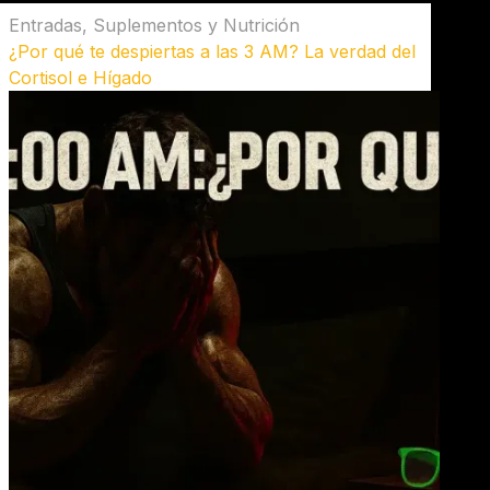
Entradas
,
Suplementos y Nutrición
¿Por qué te despiertas a las 3 AM? La verdad del
Cortisol e Hígado