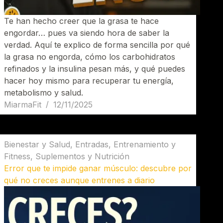
Te han hecho creer que la grasa te hace
engordar… pues va siendo hora de saber la
verdad. Aquí te explico de forma sencilla por qué
la grasa no engorda, cómo los carbohidratos
refinados y la insulina pesan más, y qué puedes
hacer hoy mismo para recuperar tu energía,
metabolismo y salud.
MiarmaFit
12/11/2025
Bienestar y Salud
,
Entradas
,
Entrenamiento y
Fitness
,
Suplementos y Nutrición
Error que te impide ganar músculo: descubre por
qué no creces aunque entrenes a diario