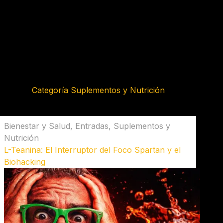
Categoría
Suplementos y Nutrición
Bienestar y Salud
,
Entradas
,
Suplementos y
Nutrición
L-Teanina: El Interruptor del Foco Spartan y el
Biohacking