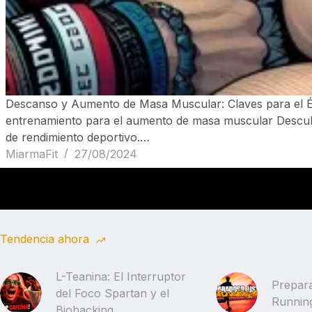
Descanso y Aumento de Masa Muscular: Claves para el Éx
entrenamiento para el aumento de masa muscular Descubre
de rendimiento deportivo.…
MiarmaFit
27/08/2024
Tendencia ahora
L-Teanina: El Interruptor
Prepara
del Foco Spartan y el
Running
Biohacking