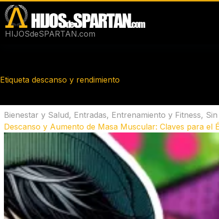
Saltar
al
contenido
HIJOSdeSPARTAN.com
Etiqueta
descanso y rendimiento
Bienestar y Salud
,
Entradas
,
Entrenamiento y Fitness
,
Sin
Descanso y Aumento de Masa Muscular: Claves para el É