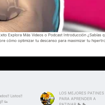
ito Explora Más Videos o Podcast Introducción ¿Sabías qu
 cómo optimizar tu descanso para maximizar tu hipertrofi
LOS MEJORES PATINES
dos!! Listos!!
PARA APRENDER A
!! 👟
PATINAR 🛼 🛼