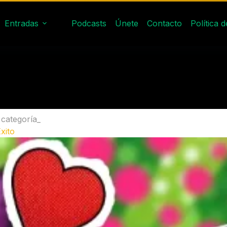
Entradas
Podcasts
Únete
Contacto
Política 
 categoría_
xito