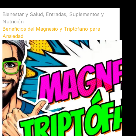
Bienestar y Salud
,
Entradas
,
Suplementos y
Nutrición
Beneficios del Magnesio y Triptófano para
Ansiedad