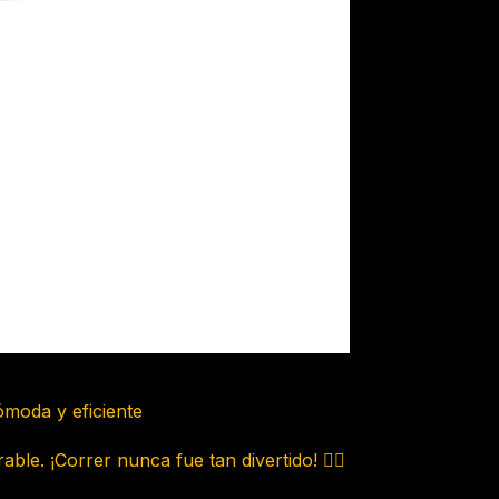
ómoda y eficiente
e. ¡Correr nunca fue tan divertido! 🏃‍♂️