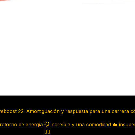
ureboost 22: Amortiguación y respuesta para una carrera c
etorno de energía 💥 increíble y una comodidad ☁️ insuperabl
🏃‍♀️