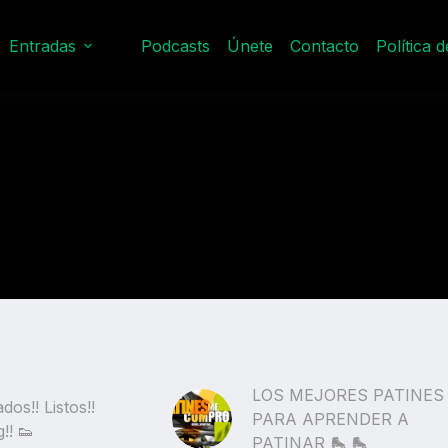
Entradas
Podcasts
Únete
Contacto
Política 
LOS MEJORES PATINES
dos!! Listos!!
PARA APRENDER A
!! 👟
PATINAR 🛼 🛼