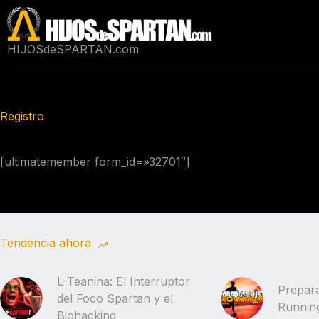
Saltar
al
contenido
HIJOSdeSPARTAN.com
Registro
[ultimatemember form_id=»32701″]
Tendencia ahora
L-Teanina: El Interruptor
Prepara
del Foco Spartan y el
Running
Biohacking