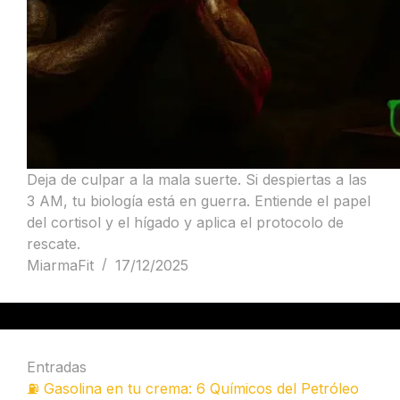
Deja de culpar a la mala suerte. Si despiertas a las
3 AM, tu biología está en guerra. Entiende el papel
del cortisol y el hígado y aplica el protocolo de
rescate.
MiarmaFit
17/12/2025
Entradas
⛽ Gasolina en tu crema: 6 Químicos del Petróleo