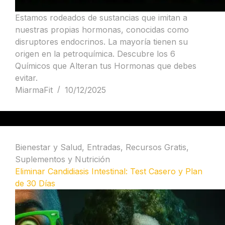
Estamos rodeados de sustancias que imitan a
nuestras propias hormonas, conocidas como
disruptores endocrinos. La mayoría tienen su
origen en la petroquímica. Descubre los 6
Químicos que Alteran tus Hormonas que debes
evitar.
MiarmaFit
10/12/2025
Bienestar y Salud
,
Entradas
,
Recursos Gratis
,
Suplementos y Nutrición
Eliminar Candidiasis Intestinal: Test Casero y Plan
de 30 Días