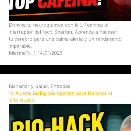
Domina tu neuroquímica con la L-Teanina: el
interruptor del foco Spartan. Aprende a hackear
tu cerebro para una calma alerta y un rendimiento
imparable.
MiarmaFit
14/01/2026
Bienestar y Salud
,
Entradas
10 Ajustes Biológicos Spartan para Dominar el
Año Nuevo