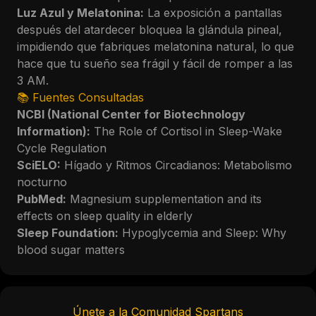
Luz Azul y Melatonina:
La exposición a pantallas
después del atardecer bloquea la glándula pineal,
impidiendo que fabriques melatonina natural, lo que
hace que tu sueño sea frágil y fácil de romper a las
3 AM.
📚 Fuentes Consultadas
NCBI (National Center for Biotechnology
Information):
The Role of Cortisol in Sleep-Wake
Cycle Regulation
SciELO:
Hígado y Ritmos Circadianos: Metabolismo
nocturno
PubMed:
Magnesium supplementation and its
effects on sleep quality in elderly
Sleep Foundation:
Hypoglycemia and Sleep: Why
blood sugar matters
Únete a la Comunidad Spartans