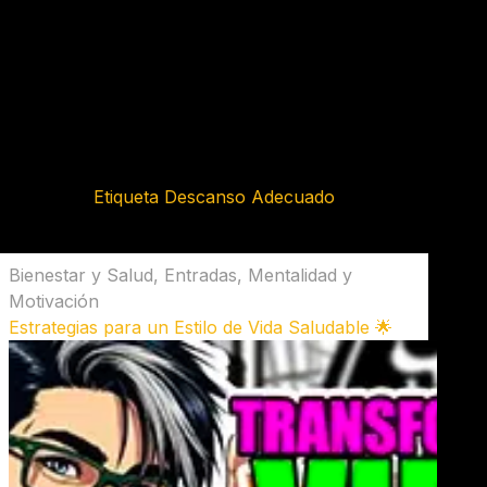
Etiqueta
Descanso Adecuado
Bienestar y Salud
,
Entradas
,
Mentalidad y
Motivación
Estrategias para un Estilo de Vida Saludable 🌟