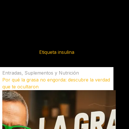
Etiqueta
insulina
Entradas
,
Suplementos y Nutrición
Por qué la grasa no engorda: descubre la verdad
que te ocultaron