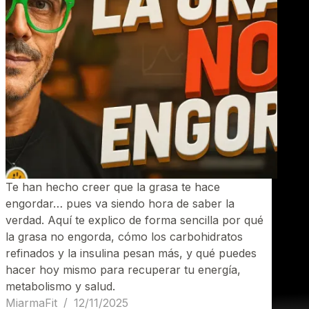
Te han hecho creer que la grasa te hace
engordar… pues va siendo hora de saber la
verdad. Aquí te explico de forma sencilla por qué
la grasa no engorda, cómo los carbohidratos
refinados y la insulina pesan más, y qué puedes
hacer hoy mismo para recuperar tu energía,
metabolismo y salud.
MiarmaFit
12/11/2025