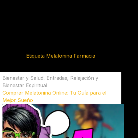
Etiqueta
Melatonina Farmacia
Bienestar y Salud
,
Entradas
,
Relajación y
Bienestar Espiritual
Comprar Melatonina Online: Tu Guía para el
Mejor Sueño