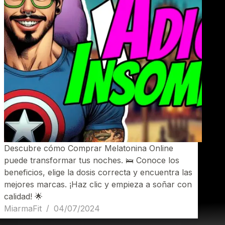
Descubre cómo Comprar Melatonina Online
puede transformar tus noches. 🛌 Conoce los
beneficios, elige la dosis correcta y encuentra las
mejores marcas. ¡Haz clic y empieza a soñar con
calidad! 🌟
MiarmaFit
04/07/2024