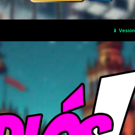
📱
Vesión