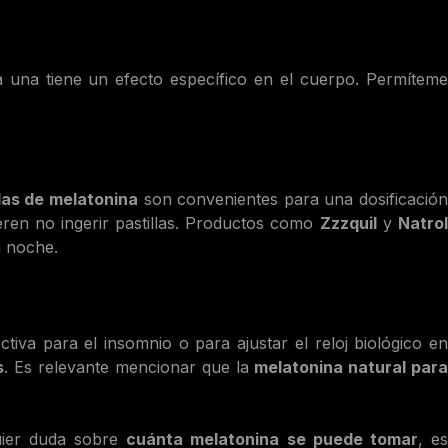
da una tiene un efecto específico en el cuerpo. Permítem
llas de melatonina
son convenientes para una dosificació
ren no ingerir pastillas. Productos como
Zzzquil
y
Natro
a noche.
tiva para el insomnio o para ajustar el reloj biológico e
s
. Es relevante mencionar que la
melatonina natural par
uier duda sobre
cuánta melatonina se puede tomar
, e