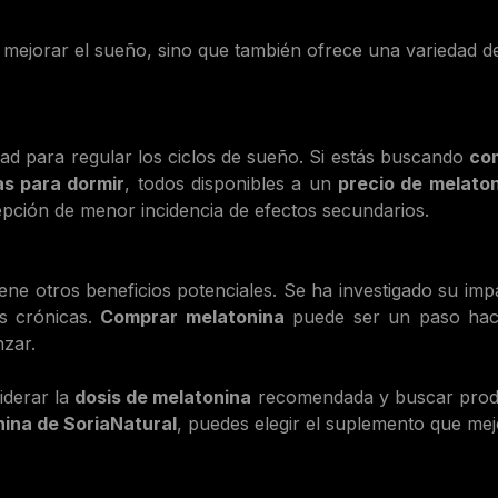
mejorar el sueño, sino que también ofrece una variedad de
ad para regular los ciclos de sueño. Si estás buscando
com
as para dormir
, todos disponibles a un
precio de melato
epción de menor incidencia de efectos secundarios.
iene otros beneficios potenciales. Se ha investigado su im
s crónicas.
Comprar melatonina
puede ser un paso haci
nzar.
iderar la
dosis de melatonina
recomendada y buscar pro
nina de
SoriaNatural
, puedes elegir el suplemento que mej