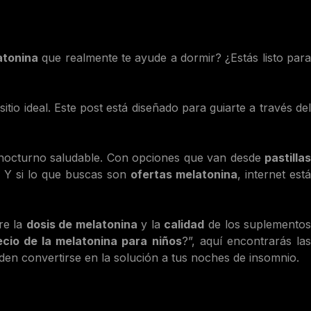
atonina
que realmente te ayude a dormir? ¿Estás listo par
tio ideal. Este post está diseñado para guiarte a través de
 nocturno saludable. Con opciones que van desde
pastilla
. Y si lo que buscas son
ofertas melatonina
, internet est
re la
dosis de melatonina
y la
calidad
de los suplemento
ecio de la melatonina para niños
?”, aquí encontrarás la
en convertirse en la solución a tus noches de insomnio.