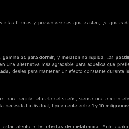
distintas formas y presentaciones que existen, ya que ca
,
gominolas para dormir
, y
melatonina líquida
. Las
pasti
n una alternativa más agradable para aquellos que prefie
gada
, ideales para mantener un efecto constante durante l
o para regular el ciclo del sueño, siendo una opción efec
la necesidad individual, típicamente entre
1 y 10 miligramo
 estar atento a las
ofertas de melatonina
. Ante cualq