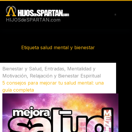
Saltar
al
contenido
HIJOSdeSPARTAN.com
Etiqueta
salud mental y bienestar
Bienestar y Salud
,
Entradas
,
Mentalidad y
Motivación
,
Relajación y Bienestar Espiritual
5 consejos para mejorar tu salud mental: una
guía completa