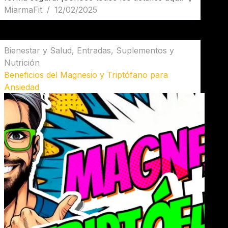
MiarmaFit
12/02/2025
Bienestar y Salud
,
Entradas
,
Suplementos y
Nutrición
Beneficios del Magnesio y Triptófano para
Ansiedad