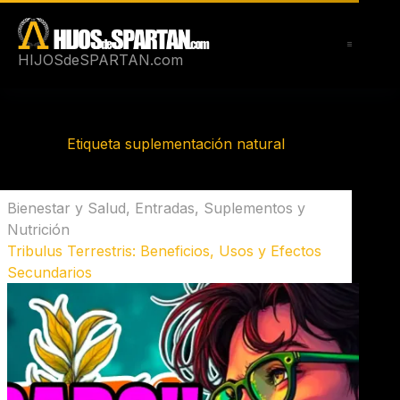
Saltar
al
contenido
HIJOSdeSPARTAN.com
Etiqueta
suplementación natural
Bienestar y Salud
,
Entradas
,
Suplementos y
Nutrición
Tribulus Terrestris: Beneficios, Usos y Efectos
Secundarios