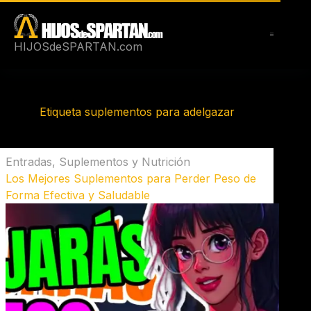
Saltar
al
contenido
HIJOSdeSPARTAN.com
Etiqueta
suplementos para adelgazar
Entradas
,
Suplementos y Nutrición
Los Mejores Suplementos para Perder Peso de
Forma Efectiva y Saludable