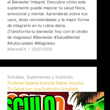
el Bienestar Integral. Descubre cómo este
suplemento puede mejorar tu salud física,
emocional y mental. Aprenderás sobre sus
usos, dosis recomendadas y la mejor forma
de integrarlo en tu rutina diaria.
¡Transforma tu bienestar hoy con el citrato
de magnesio! #Bienestar #SaludMental
#Autocuidado #Magnesio
MiarmaFit
23/01/2025
Entradas
,
Suplementos y Nutrición
Proteína Vegana Esencial Diaria: Impulsa
Tu Salud con una Nutrición Completa.