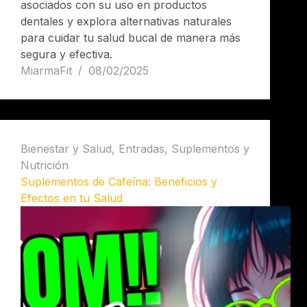
asociados con su uso en productos
dentales y explora alternativas naturales
para cuidar tu salud bucal de manera más
segura y efectiva.
MiarmaFit
08/02/2025
Bienestar y Salud
,
Entradas
,
Suplementos y
Nutrición
Suplementos de Cafeína: Beneficios y
Efectos en tu Salud