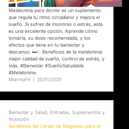
Melatonina para dormir es un suplemento
que regula tu ritmo circadiano y mejora el
sueño. Si sufres de insomnio o estrés, esta
es una excelente opción. Aprende cómo
tomarla, su dosis recomendada, y los
efectos que tiene en tu bienestar y
descanso. 🛏️✨ Beneficios de la melatonina:
mejor calidad de sueño, control de estrés, y
más. #Bienestar #SueñoSaludable
#Melatonina
MiarmaFit
25/01/2025
Bienestar y Salud
,
Entradas
,
Suplementos y
Nutrición
Beneficios del Citrato de Magnesio para el