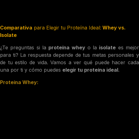
Ideal para definición muscular y mantenimiento de
peso:
Ayuda a construir músculo sin añadir grasa
innecesaria.
Comparativa
para Elegir tu Proteína Ideal:
Whey vs.
Isolate
¿Te preguntas si la
proteína whey
o la
isolate
es mejo
para ti? La respuesta depende de tus metas personales y
de tu estilo de vida. Vamos a ver qué puede hacer cada
una por ti y cómo puedes
elegir tu proteína ideal
.
Proteína Whey:
Ideal para ganar masa muscular:
Gracias a su rápida
absorción, es perfecta después de entrenar y te ayuda
a
elegir tu proteína ideal
.
Para los que buscan un plus de nutrición:
Si tu dieta
necesita un empujón en calidad proteica, la whey es tu
aliada.