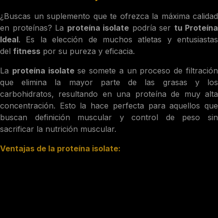
¿Buscas un suplemento que te ofrezca la máxima calidad
en proteínas? La
proteína isolate
podría ser
tu Proteína
Ideal
. Es la elección de muchos atletas y entusiastas
del
fitness
por su pureza y eficacia.
La
proteína isolate
se somete a un proceso de filtració
que elimina la mayor parte de las grasas y los
carbohidratos, resultando en una proteína de muy alta
concentración. Esto la hace perfecta para aquellos que
buscan definición muscular y control de peso sin
sacrificar la nutrición muscular.
Ventajas de la proteína isolate:
Alta concentración de proteínas:
Más de un 90% de
pureza, lo que significa más proteína por servicio y una
excelente opción para
elegir tu proteína ideal
.
Rápida absorción:
Al igual que la whey, es ideal para
recuperarte rápidamente después de entrenar.