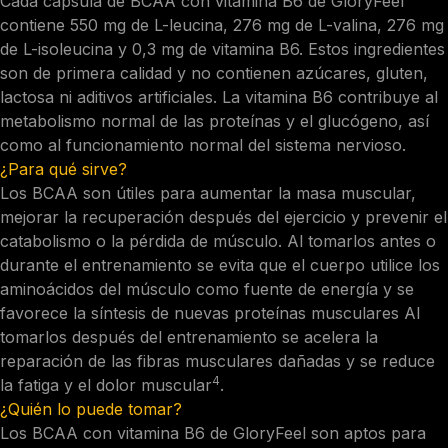
Cada cápsula de BCAA con vitamina B6 de GloryFeel
contiene 550 mg de L-leucina, 276 mg de L-valina, 276 mg
de L-isoleucina y 0,3 mg de vitamina B6. Estos ingredientes
son de primera calidad y no contienen azúcares, gluten,
lactosa ni aditivos artificiales. La vitamina B6 contribuye al
metabolismo normal de las proteínas y el glucógeno, así
como al funcionamiento normal del sistema nervioso.
¿Para qué sirve?
Los BCAA son útiles para aumentar la masa muscular,
mejorar la recuperación después del ejercicio y prevenir el
catabolismo o la pérdida de músculo. Al tomarlos antes o
durante el entrenamiento se evita que el cuerpo utilice los
aminoácidos del músculo como fuente de energía y se
favorece la síntesis de nuevas proteínas musculares Al
tomarlos después del entrenamiento se acelera la
reparación de las fibras musculares dañadas y se reduce
4
la fatiga y el dolor muscular
.
¿Quién lo puede tomar?
Los BCAA con vitamina B6 de GloryFeel son aptos para