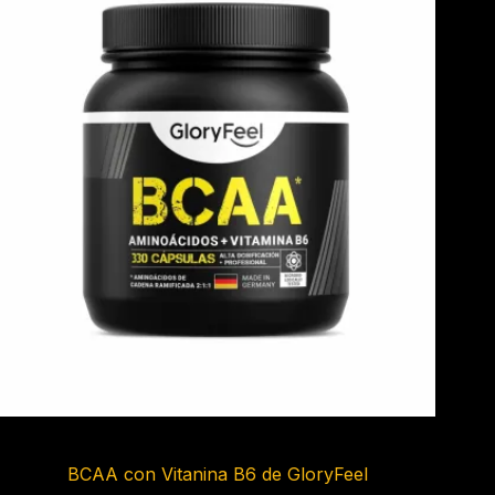
BCAA con Vitanina B6 de GloryFeel