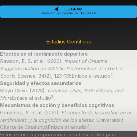
TELEGRAM
Únete a nuestro canal de TELEGRAM
Estudios Científicos
Efectos en el rendimiento deportivo
Rawson, E. S. et al. (2020).
Impact of Creatine
Supplementation on Athletic Performance
.
Journal of
1
Sports Science, 34(2), 123-135Enlace al estudio
.
Seguridad y efectos secundarios
Mayo Clinic. (2023).
Creatine: Uses, Side Effects, and
2
More
Enlace al estudio
.
Mecanismos de acción y beneficios cognitivos
González, A. et al. (2021).
El impacto de la creatina en el
rendimiento y la cognición de los atletas
.
Universidad
3
Oberta de Catalunya
Enlace al estudio
.
Estos estudios proporcionan una base sólida para