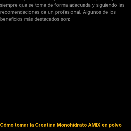
siempre que se tome de forma adecuada y siguiendo las
recomendaciones de un profesional. Algunos de los
beneficios más destacados son:
Aumenta la fuerza y la potencia muscular, al mejorar la
capacidad de regenerar ATP durante el ejercicio.
Mejora la resistencia anaeróbica, al retrasar la fatiga
muscular y el ácido láctico.
Favorece la hipertrofia muscular, al estimular la síntesis de
proteínas y la hidratación celular.
Mejora la recuperación post-entrenamiento, al acelerar la
resíntesis de glucógeno y reducir el daño muscular.
Protege la salud cerebral, al mejorar el flujo sanguíneo, la
función cognitiva y el estado de ánimo.
Previene lesiones y enfermedades, al tener propiedades
antioxidantes, antiinflamatorias e inmunomoduladoras.
Cómo tomar la Creatina Monohidrato AMIX en polvo