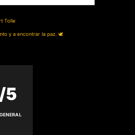
t Tolle
to y a encontrar la paz. 🕊️
/5
 GENERAL