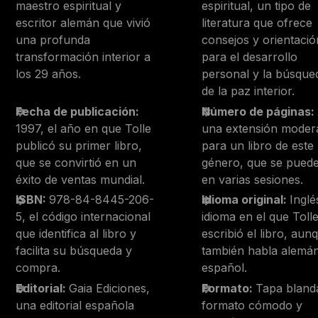
maestro espiritual y
espiritual, un tipo de
escritor alemán que vivió
literatura que ofrece
una profunda
consejos y orientació
transformación interior a
para el desarrollo
los 29 años.
personal y la búsque
de la paz interior.
Fecha de publicación:
Número de páginas:
1997, el año en que Tolle
una extensión moder
publicó su primer libro,
para un libro de este
que se convirtió en un
género, que se puede
éxito de ventas mundial.
en varias sesiones.
ISBN:
978-84-8445-206-
Idioma original:
Inglé
5, el código internacional
idioma en el que Toll
que identifica al libro y
escribió el libro, aun
facilita su búsqueda y
también habla alemá
compra.
español.
Editorial:
Gaia Ediciones,
Formato:
Tapa bland
una editorial española
formato cómodo y