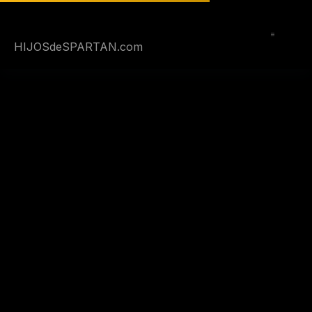
Saltar
al
contenido
HIJOSdeSPARTAN.com