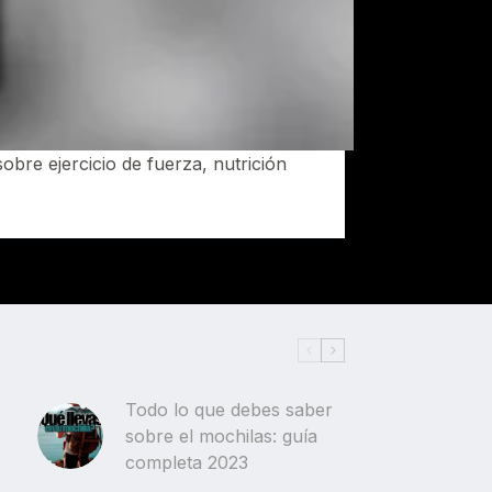
bre ejercicio de fuerza, nutrición
Todo lo que debes saber
sobre el mochilas: guía
completa 2023