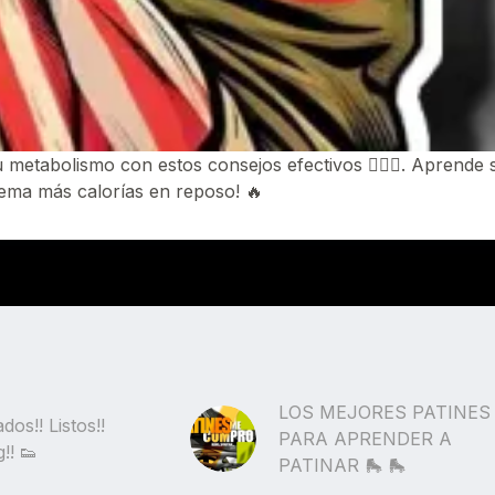
abolismo con estos consejos efectivos 🏋️‍♂️💪. Aprende so
ema más calorías en reposo! 🔥
LOS MEJORES PATINES
dos!! Listos!!
PARA APRENDER A
!! 👟
PATINAR 🛼 🛼