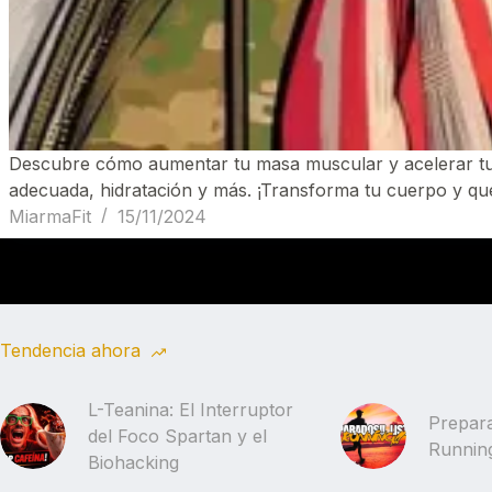
Descubre cómo aumentar tu masa muscular y acelerar tu met
adecuada, hidratación y más. ¡Transforma tu cuerpo y qu
MiarmaFit
15/11/2024
Tendencia ahora
L-Teanina: El Interruptor
Prepara
del Foco Spartan y el
Running
Biohacking