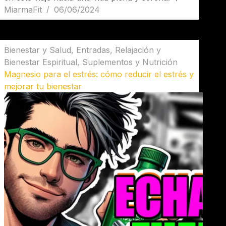
MiarmaFit
06/06/2024
Bienestar y Salud
,
Entradas
,
Relajación y
Bienestar Espiritual
,
Suplementos y Nutrición
Magnesio para el estrés: cómo reducir el estrés y
mejorar tu bienestar