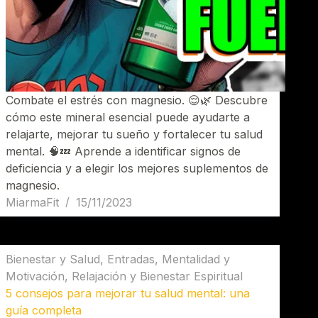
Combate el estrés con magnesio. 😌🌿 Descubre
cómo este mineral esencial puede ayudarte a
relajarte, mejorar tu sueño y fortalecer tu salud
mental. 🧠💤 Aprende a identificar signos de
deficiencia y a elegir los mejores suplementos de
magnesio.
MiarmaFit
15/11/2023
Bienestar y Salud
,
Entradas
,
Mentalidad y
Motivación
,
Relajación y Bienestar Espiritual
5 consejos para mejorar tu salud mental: una
guía completa