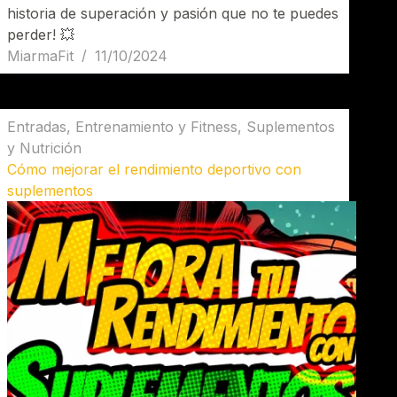
historia de superación y pasión que no te puedes
perder! 💥
MiarmaFit
11/10/2024
Entradas
,
Entrenamiento y Fitness
,
Suplementos
y Nutrición
Cómo mejorar el rendimiento deportivo con
suplementos