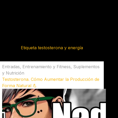
Etiqueta
testosterona y energía
Entradas
,
Entrenamiento y Fitness
,
Suplementos
y Nutrición
Testosterona. Cómo Aumentar la Producción de
Forma Natural 💪