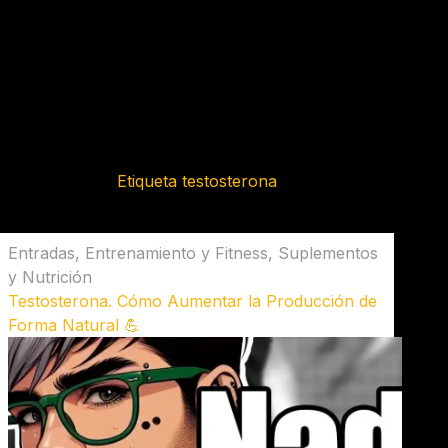
Etiqueta
testosterona
Entradas
,
Entrenamiento y Fitness
,
Suplementos
y Nutrición
Testosterona. Cómo Aumentar la Producción de
Forma Natural 💪