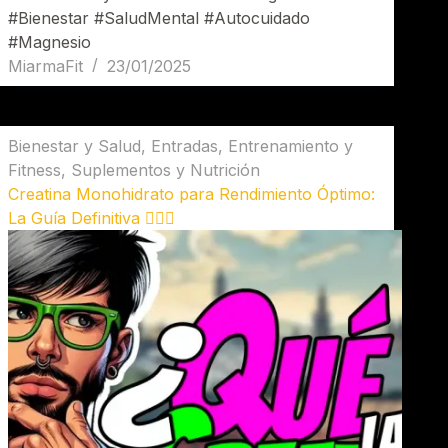
#Bienestar #SaludMental #Autocuidado
#Magnesio
MiarmaFit
23/01/2025
Bienestar y Salud
,
Entradas
,
Entrenamiento y
Fitness
,
Suplementos y Nutrición
Creatina Monohidrato para Rendimiento Óptimo:
La Guía Definitiva 🏋️‍♂️💥