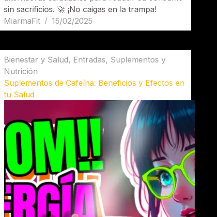
sin sacrificios. 🚀 ¡No caigas en la trampa!
MiarmaFit
15/02/2025
Bienestar y Salud
,
Entradas
,
Suplementos y
Nutrición
Suplementos de Cafeína: Beneficios y Efectos en
tu Salud