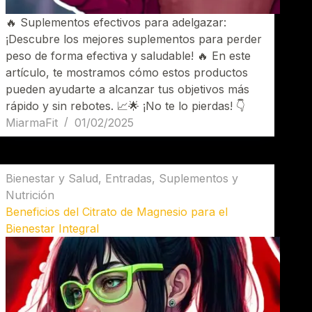
🔥 Suplementos efectivos para adelgazar:
¡Descubre los mejores suplementos para perder
peso de forma efectiva y saludable! 🔥 En este
artículo, te mostramos cómo estos productos
pueden ayudarte a alcanzar tus objetivos más
rápido y sin rebotes. 📈🌟 ¡No te lo pierdas! 👇
MiarmaFit
01/02/2025
Bienestar y Salud
,
Entradas
,
Suplementos y
Nutrición
Beneficios del Citrato de Magnesio para el
Bienestar Integral