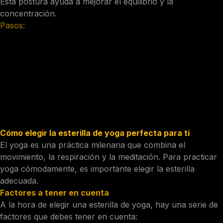
Esta postura ayuda a mejorar el equilibrio y la
concentración.
Pasos:
Esta postura ayuda a mejorar el equilibrio y la
concentración.
Comienza de pie, con los pies juntos.
Levanta la pierna derecha y coloca el pie derecho en el
interior del muslo izquierdo, cerca de la ingle.
Mantén la espalda recta y los brazos extendidos a los
lados.
Mantén la postura durante 30 segundos.
Cómo elegir la esterilla de yoga perfecta para ti
El yoga es una práctica milenaria que combina el
movimiento, la respiración y la meditación. Para practicar
yoga cómodamente, es importante elegir la esterilla
adecuada.
Factores a tener en cuenta
A la hora de elegir una esterilla de yoga, hay una serie de
factores que debes tener en cuenta: