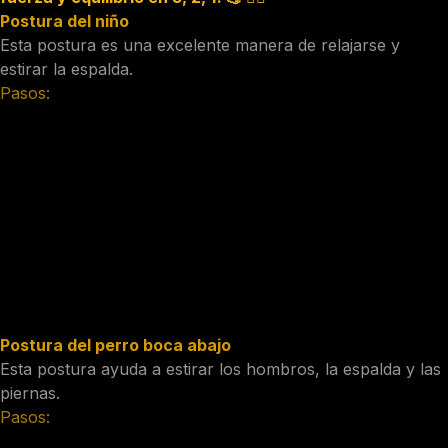
Postura del niño
Esta postura es una excelente manera de relajarse y
estirar la espalda.
Pasos:
Comienza a cuatro patas, con las manos debajo de los
hombros y las rodillas debajo de las caderas.
Inhala y estira la espalda hacia arriba.
Exhala y lleva el torso hacia abajo, con la frente tocando
el suelo.
Deja que los brazos descansen a los lados.
Mantén la postura durante 30 segundos.
Postura del perro boca abajo
Esta postura ayuda a estirar los hombros, la espalda y las
piernas.
Pasos:
Comienza a cuatro patas, con las manos debajo de los