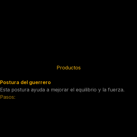
hombros y las rodillas debajo de las caderas.
Inhala y levanta las caderas hacia arriba, estirando las
piernas hacia atrás.
Mantén los brazos rectos y los hombros alejados de las
orejas.
Mantén la postura durante 30 segundos.
Productos
Productos relacionados con el post.
Postura del guerrero
Esta postura ayuda a mejorar el equilibrio y la fuerza.
Pasos:
Comienza de pie, con los pies separados a la anchura de
los hombros.
Da un paso largo hacia adelante con la pierna derecha y
gira el pie izquierdo hacia el lado.
Dobla la rodilla derecha, manteniendo la rodilla trasera