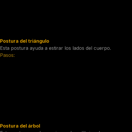
recta.
Mantén la espalda recta y los brazos extendidos a los
lados.
Mantén la postura durante 30 segundos.
Postura del triángulo
Esta postura ayuda a estirar los lados del cuerpo.
Pasos:
Comienza de pie, con los pies separados a la anchura de
los hombros.
Da un paso largo hacia la derecha con la pierna derecha y
gira el pie izquierdo hacia el lado.
Inclina el torso hacia la derecha, manteniendo la espalda
recta.
Lleva la mano izquierda hacia el pie derecho, manteniendo
el brazo derecho extendido hacia arriba.
Mantén la postura durante 30 segundos.
Postura del árbol