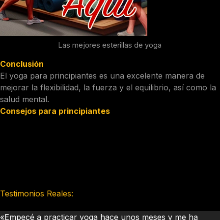
Las mejores esterillas de yoga
Conclusión
El yoga para principiantes es una excelente manera de
mejorar la flexibilidad, la fuerza y el equilibrio, así como la
salud mental.
Consejos para principiantes
Comienza con posturas básicas y avanza gradualmente a
posturas más avanzadas.
Escucha a tu cuerpo y no te fuerces a realizar una
postura si no te sientes cómodo.
Encuentra un instructor de yoga cualificado que pueda
ayudarte a aprender las posturas correctamente.
Testimonios Reales:
María, 25 años
«Empecé a practicar yoga hace unos meses y me ha