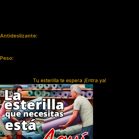
las menos duraderas. Las esterillas de caucho natural son
más duraderas, pero también son más caras. Las esterillas
de espuma de poliuretano son una buena opción
intermedia entre el PVC y el caucho natural.
Antideslizante:
La esterilla debe ser antideslizante para evitar que te
resbales durante la práctica.
Peso:
Si tienes que transportar la esterilla con frecuencia, es
importante elegir una esterilla ligera.
Tu esterilla te espera ¡Entra ya!