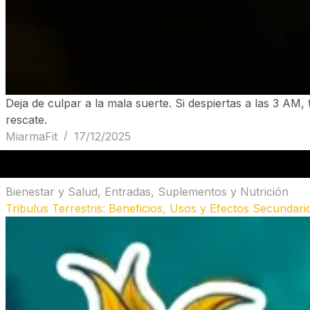
Deja de culpar a la mala suerte. Si despiertas a las 3 AM, 
rescate.
MiarmaFit
17/12/2025
Bienestar y Salud
,
Entradas
,
Suplementos y Nutrición
Tribulus Terrestris: Beneficios, Usos y Efectos Secundari